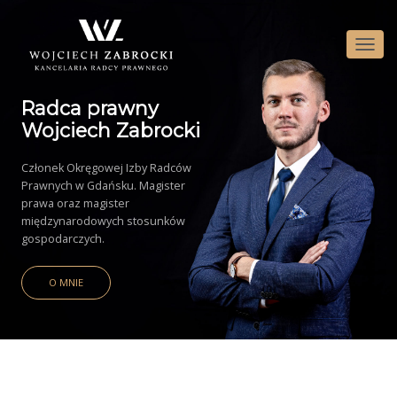
P
R
Z
Radca prawny
E
Ł
Wojciech Zabrocki
Ą
C
Członek Okręgowej Izby Radców
Z
Prawnych w Gdańsku. Magister
N
prawa oraz magister
A
międzynarodowych stosunków
W
gospodarczych.
I
G
A
O MNIE
C
J
Ę