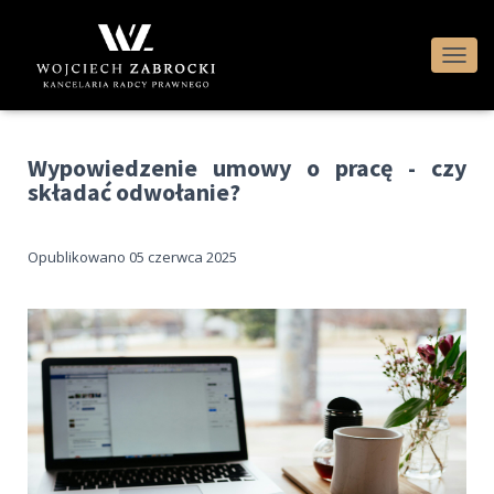
P
R
Z
E
Ł
Wypowiedzenie umowy o pracę - czy
Ą
składać odwołanie?
C
Z
N
Opublikowano 05 czerwca 2025
A
W
I
G
A
C
J
Ę