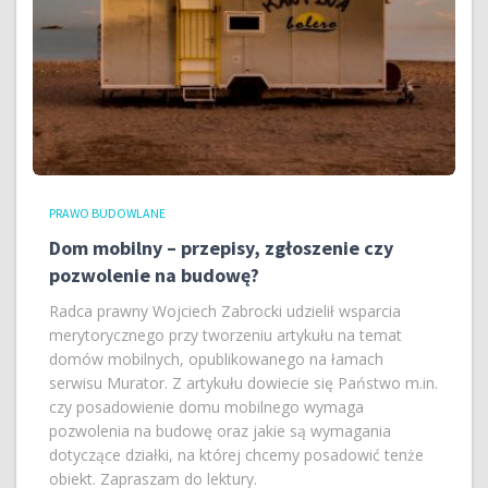
PRAWO BUDOWLANE
Dom mobilny – przepisy, zgłoszenie czy
pozwolenie na budowę?
Radca prawny Wojciech Zabrocki udzielił wsparcia
merytorycznego przy tworzeniu artykułu na temat
domów mobilnych, opublikowanego na łamach
serwisu Murator. Z artykułu dowiecie się Państwo m.in.
czy posadowienie domu mobilnego wymaga
pozwolenia na budowę oraz jakie są wymagania
dotyczące działki, na której chcemy posadowić tenże
obiekt. Zapraszam do lektury.