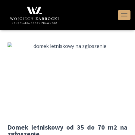
P
R
Z
E
Ł
Ą
C
Z
N
A
W
I
G
A
C
J
Ę
Domek letniskowy od 35 do 70 m2 na
zgłoszenie