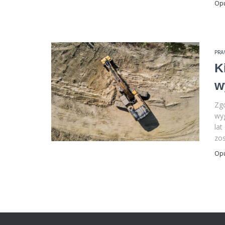
Op
PR
K
w
Zgo
wyg
lat
zos
Op