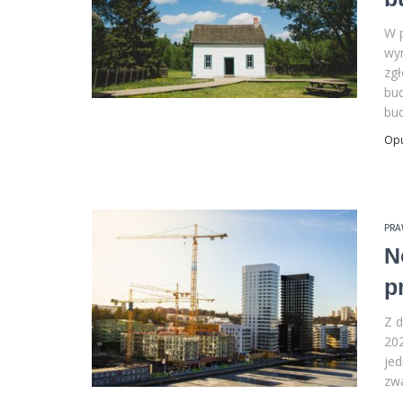
W 
wy
zgł
bu
bud
Op
PR
N
p
Z d
202
je
zw