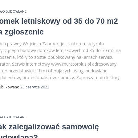
AWO BUDOWLANE
omek letniskowy od 35 do 70 m2
a zgłoszenie
ca prawny Wojciech Zabrocki jest autorem artykułu
tyczącego budowy domków letniskowych od 35 do 70 m2 na
oszenie, który to został opublikowany na łamach serwisu
ator. Serwis internetowy www.muratorplus.pl adresowany
t do przedstawicieli firm oferujących usługi budowlane,
ducentów, profesjonalistów z branży. Zapraszam do lektury.
ublikowano
23 czerwca 2022
AWO BUDOWLANE
ak zalegalizować samowolę
udowlaną?