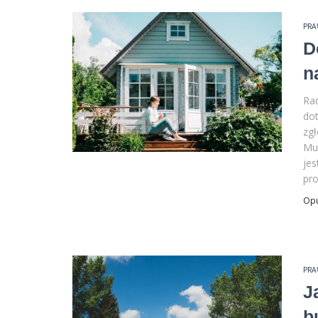
PR
D
n
Rad
do
zgł
Mur
jes
pro
Op
PR
J
b