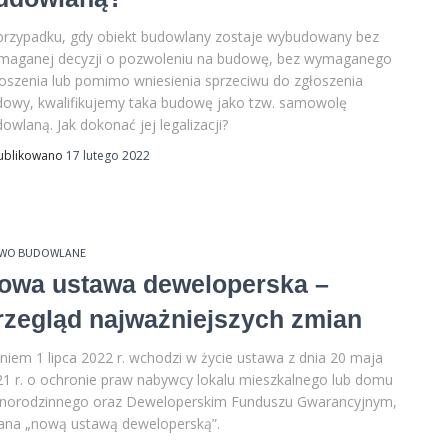
przypadku, gdy obiekt budowlany zostaje wybudowany bez
maganej decyzji o pozwoleniu na budowę, bez wymaganego
oszenia lub pomimo wniesienia sprzeciwu do zgłoszenia
dowy, kwalifikujemy taka budowę jako tzw. samowolę
owlaną. Jak dokonać jej legalizacji?
ublikowano
17 lutego 2022
AWO BUDOWLANE
owa ustawa deweloperska –
rzegląd najważniejszych zmian
niem 1 lipca 2022 r. wchodzi w życie ustawa z dnia 20 maja
1 r. o ochronie praw nabywcy lokalu mieszkalnego lub domu
dnorodzinnego oraz Deweloperskim Funduszu Gwarancyjnym,
ana „nową ustawą deweloperską”.