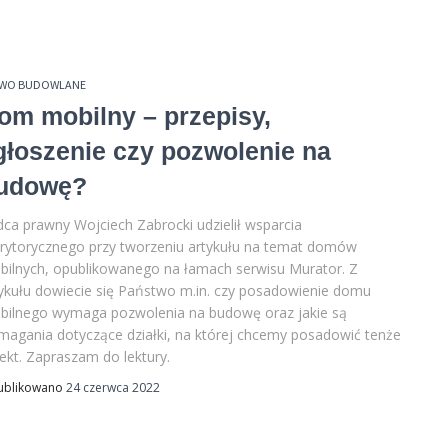
AWO BUDOWLANE
om mobilny – przepisy,
głoszenie czy pozwolenie na
udowę?
ca prawny Wojciech Zabrocki udzielił wsparcia
rytorycznego przy tworzeniu artykułu na temat domów
bilnych, opublikowanego na łamach serwisu Murator. Z
ykułu dowiecie się Państwo m.in. czy posadowienie domu
bilnego wymaga pozwolenia na budowę oraz jakie są
agania dotyczące działki, na której chcemy posadowić tenże
ekt. Zapraszam do lektury.
ublikowano
24 czerwca 2022