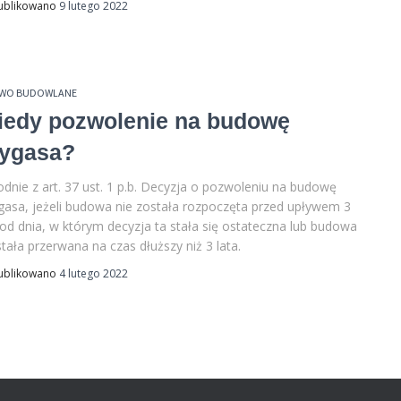
ublikowano
9 lutego 2022
AWO BUDOWLANE
iedy pozwolenie na budowę
ygasa?
dnie z art. 37 ust. 1 p.b. Decyzja o pozwoleniu na budowę
asa, jeżeli budowa nie została rozpoczęta przed upływem 3
 od dnia, w którym decyzja ta stała się ostateczna lub budowa
tała przerwana na czas dłuższy niż 3 lata.
ublikowano
4 lutego 2022