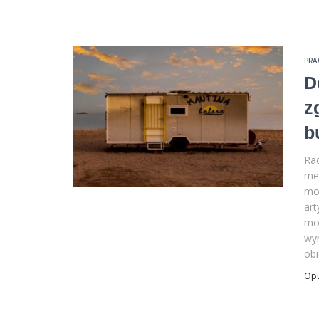
PR
D
z
b
Rad
me
mo
art
mo
wym
obi
Op